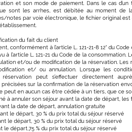
vation et son mode de paiement. Dans le cas d’un 
que sont les arrhes, est débitée au moment de la
/notes par voie électronique, le fichier original est c
établissement.
cation du fait du client
ient, conformément à l’article L. 121-21-8 12° du Cod
vu à l’article L. 121-21 du Code de la consommation. 
ulation et/ou de modification de la réservation. Le
odification et/ ou annulation. Lorsque les condi
a réservation peut s’effectuer directement aup
précisées sur la confirmation de la réservation env
 peut en aucun cas être cédée à un tiers, que ce soit
né à annuler son séjour avant la date de départ, les f
avant la date de départ, annulation gratuite
vant le départ, 30 % du prix total du séjour réservé
ant le départ, 30 % du prix total du séjour réservé
nt le départ,75 % du prix total du séjour réservé