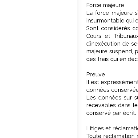
Force majeure
La force majeure s
insurmontable qui e
Sont considérés co
Cours et Tribunau
d’inexécution de s
majeure suspend, po
des frais qui en dé
Preuve
Il est expressément
données conservées
Les données sur su
recevables dans le
conservé par écrit.
Litiges et réclamat
Toute réclamation 