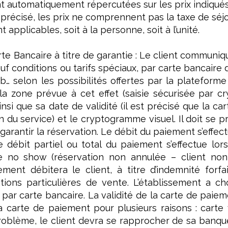
automatiquement répercutées sur les prix indiqués à
 précisé, les prix ne comprennent pas la taxe de séjo
t applicables, soit à la personne, soit à l’unité.
rte Bancaire à titre de garantie : Le client communi
auf conditions ou tarifs spéciaux, par carte bancaire 
b… selon les possibilités offertes par la plateform
la zone prévue à cet effet (saisie sécurisée par 
ainsi que sa date de validité (il est précisé que la 
du service) et le cryptogramme visuel. Il doit se p
garantir la réservation. Le débit du paiement s’effect
 débit partiel ou total du paiement s’effectue lor
e no show (réservation non annulée – client non 
sement débitera le client, à titre d’indemnité for
tions particulières de vente. L’établissement a cho
par carte bancaire. La validité de la carte de paiemen
a carte de paiement pour plusieurs raisons : carte 
roblème, le client devra se rapprocher de sa banque