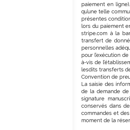
paiement en ligne)
qu’une telle commun
présentes condition
lors du paiement en
stripe.com à la ba
transfert de donné
personnelles adéqua
pour l’exécution de
à-vis de l’établiss
lesdits transferts 
Convention de pre
La saisie des infor
de la demande de r
signature manuscri
conservés dans de
commandes et des p
moment de la réser