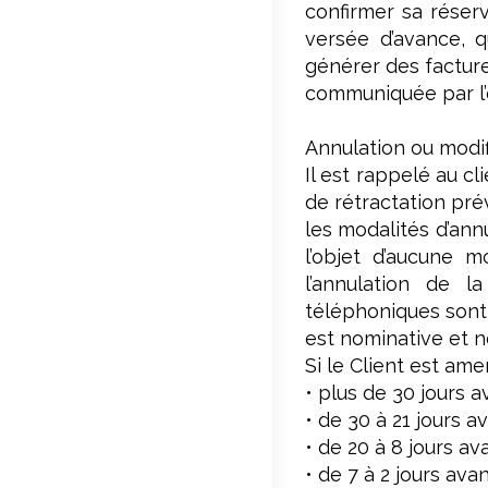
confirmer sa réser
versée d’avance, 
générer des factures
communiquée par l’
Annulation ou modifi
Il est rappelé au cl
de rétractation pré
les modalités d’ann
l’objet d’aucune m
l’annulation de l
téléphoniques sont 
est nominative et ne
Si le Client est ame
• plus de 30 jours 
• de 30 à 21 jours a
• de 20 à 8 jours av
• de 7 à 2 jours ava