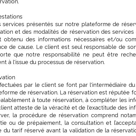
rvation.
estations
es services présentés sur notre plateforme de réserv
nation et des modalités de réservation des services
 et obtenu des informations nécessaires et/ou co
nce de cause. Le client est seul responsable de son
sorte que notre responsabilité ne peut être rech
ent à l'issue du processus de réservation.
vation
fectuées par le client se font par l'intermédiaire 
teforme de réservation. La réservation est réputée 
réalablement à toute réservation, à compléter les 
lient atteste de la véracité et de l'exactitude des in
rver, la procédure de réservation comprend notam
e ou de prépaiement, la consultation et l’accept
du tarif réservé avant la validation de la réservatio