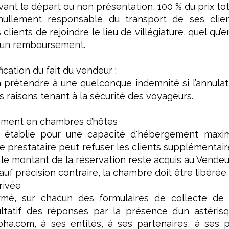
vant le départ ou non présentation, 100 % du prix tot
 nullement responsable du transport de ses clie
 clients de rejoindre le lieu de villégiature, quel q
cun remboursement.
ication du fait du vendeur :
a prétendre à une quelconque indemnité si l’annula
 raisons tenant à la sécurité des voyageurs.
ement en chambres d’hôtes
t établie pour une capacité d'hébergement maxi
 le prestataire peut refuser les clients supplémentair
, le montant de la réservation reste acquis au Vendeu
auf précision contraire, la chambre doit être libérée 
rivée
ormé, sur chacun des formulaires de collecte de
ultatif des réponses par la présence d’un astéris
lloha.com, à ses entités, à ses partenaires, à ses